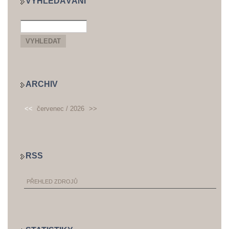
VYHLEDÁVÁNÍ
ARCHIV
<<
červenec / 2026
>>
RSS
PŘEHLED ZDROJŮ