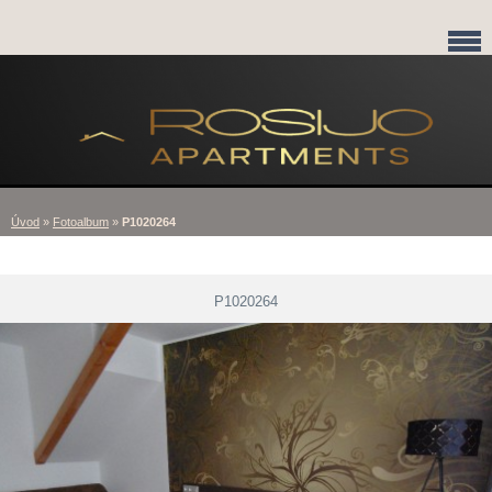
Úvod
»
Fotoalbum
»
P1020264
P1020264