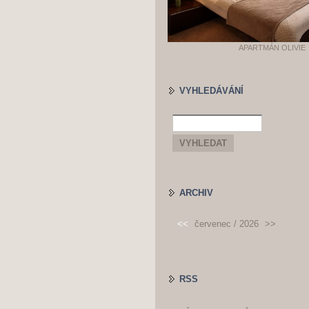
APARTMÁN OLIVIE
VYHLEDÁVÁNÍ
ARCHIV
<<
červenec / 2026
>>
RSS