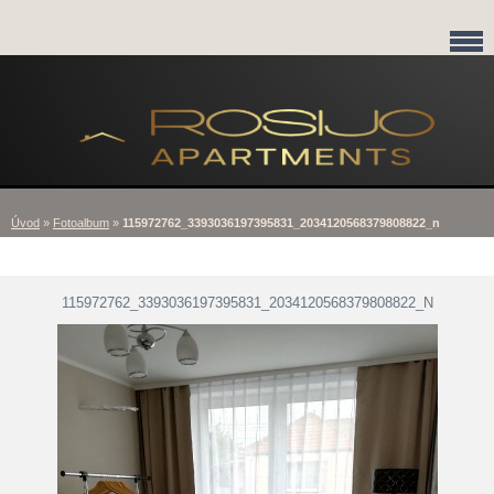
Úvod
»
Fotoalbum
»
115972762_3393036197395831_2034120568379808822_n
115972762_3393036197395831_2034120568379808822_N