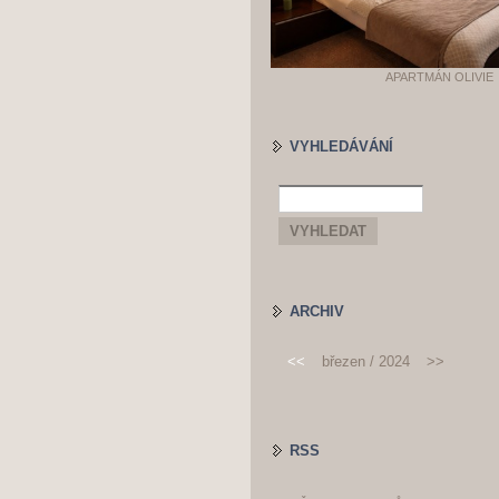
APARTMÁN OLIVIE
VYHLEDÁVÁNÍ
ARCHIV
<<
březen / 2024
>>
RSS