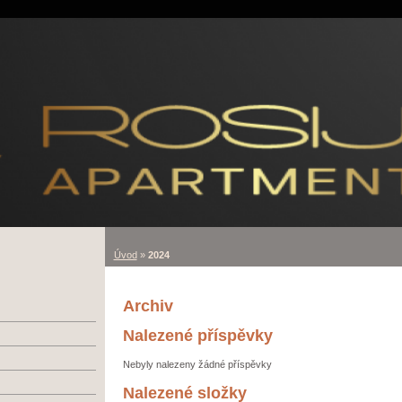
Úvod
»
2024
Archiv
Nalezené příspěvky
Nebyly nalezeny žádné příspěvky
Nalezené složky